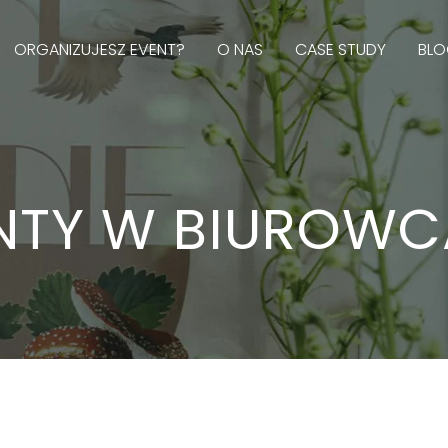
ORGANIZUJESZ EVENT?
O NAS
CASE STUDY
BL
NTY W BIUROW